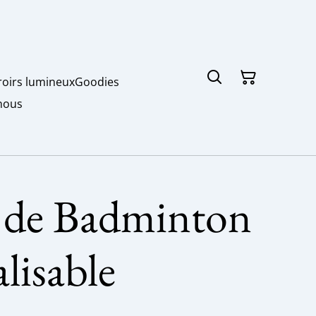
roirs lumineux
Goodies
nous
 de Badminton
lisable