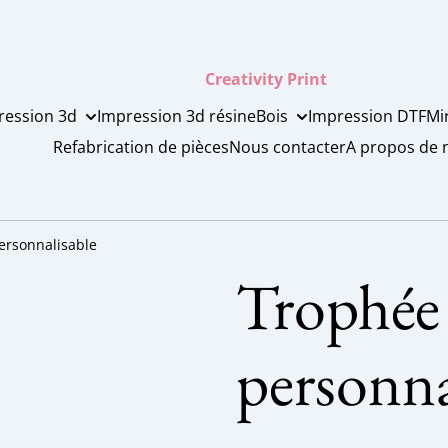
Creativity Print
ression 3d
Impression 3d résine
Bois
Impression DTF
Mi
Refabrication de pièces
Nous contacter
A propos de 
ersonnalisable
Trophée
personna