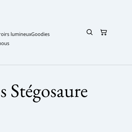
roirs lumineux
Goodies
nous
és Stégosaure