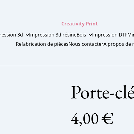
Creativity Print
ression 3d
Impression 3d résine
Bois
Impression DTF
Mi
Refabrication de pièces
Nous contacter
A propos de 
Porte-cl
4,00 €