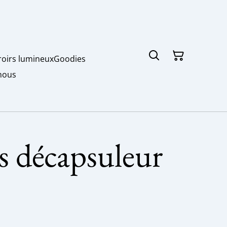
roirs lumineux
Goodies
nous
és décapsuleur