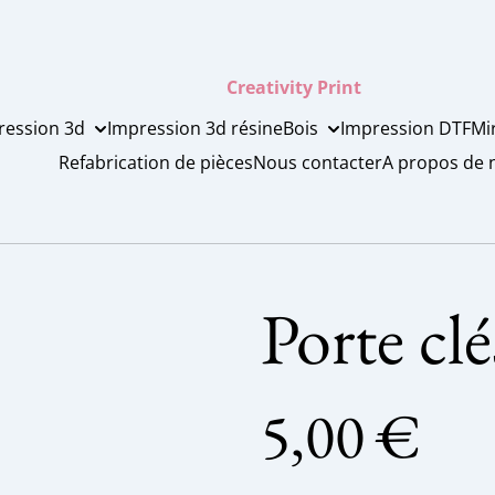
Creativity Print
ression 3d
Impression 3d résine
Bois
Impression DTF
Mi
Refabrication de pièces
Nous contacter
A propos de 
Porte cl
5,00 €