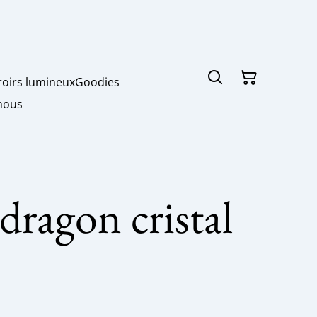
roirs lumineux
Goodies
nous
dragon cristal