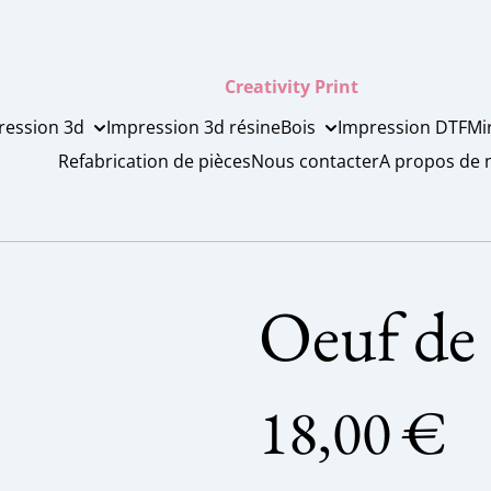
Creativity Print
ression 3d
Impression 3d résine
Bois
Impression DTF
Mi
Refabrication de pièces
Nous contacter
A propos de 
Oeuf de 
18,00 €