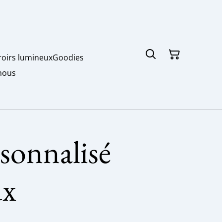
roirs lumineux
Goodies
nous
sonnalisé
ux