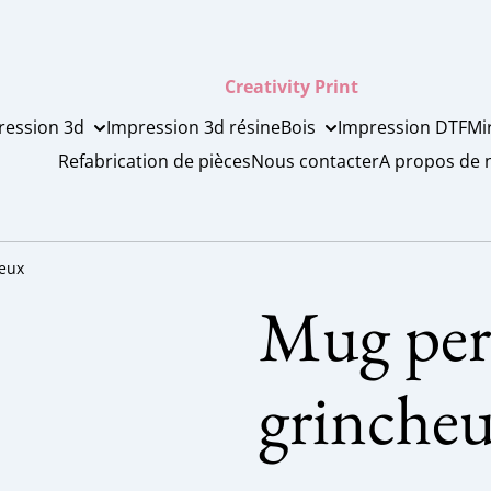
Creativity Print
ression 3d
Impression 3d résine
Bois
Impression DTF
Mi
Refabrication de pièces
Nous contacter
A propos de 
eux
Mug per
grinche