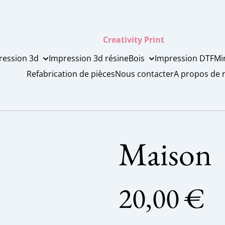
Creativity Print
ression 3d
Impression 3d résine
Bois
Impression DTF
Mi
Refabrication de pièces
Nous contacter
A propos de 
Maison
20,00 €