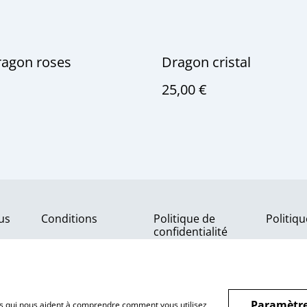
ragon roses
Dragon cristal
25,00 €
us
Conditions
Politique de
Politiq
confidentialité
Paramètre
hiers qui nous aident à comprendre comment vous utilisez