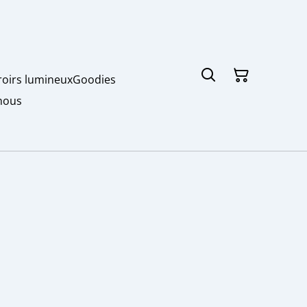
roirs lumineux
Goodies
nous