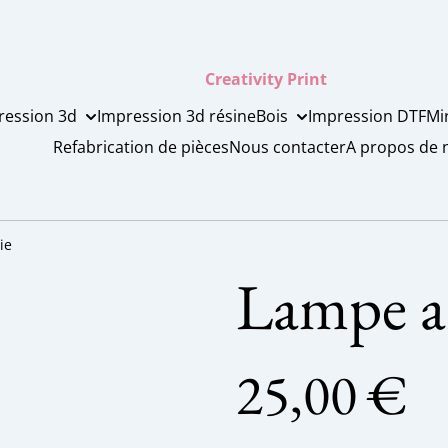
Creativity Print
ression 3d
Impression 3d résine
Bois
Impression DTF
Mi
Refabrication de pièces
Nous contacter
A propos de 
ie
Lampe ar
25,00 €