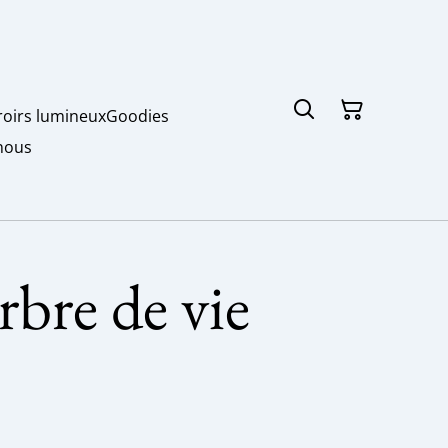
roirs lumineux
Goodies
nous
bre de vie