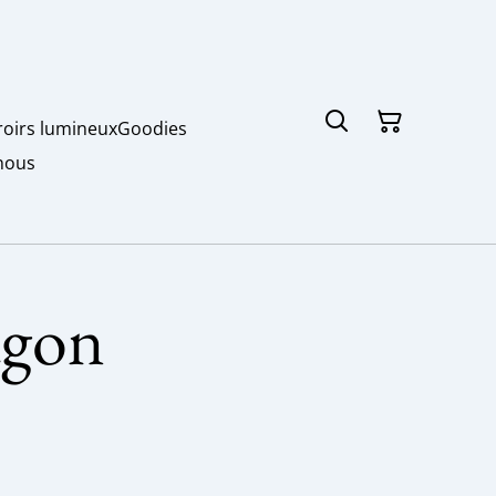
roirs lumineux
Goodies
nous
agon