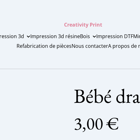
Creativity Print
ression 3d
Impression 3d résine
Bois
Impression DTF
Mi
Refabrication de pièces
Nous contacter
A propos de 
Bébé dr
3,00 €